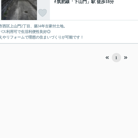
筑肥線
「
下山門
」駅 徒歩18分
市西区上山門2丁目、築34年古家付土地。
バス利用可で生活利便性良好◎
えやリフォームで理想の住まいづくりが可能です！
1