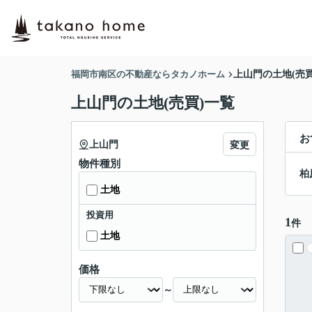
福岡市南区の不動産ならタカノホーム
上山門の土地(売買
上山門の土地(売買)一覧
お
上山門
変更
物件種別
柏
土地
投資用
1
件
土地
価格
～