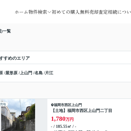
ホーム
物件検索
初めての購入
無料売却査定
相続につ
)一覧
すすめのエリア
原
/
屋形原
/
上山門
/
名島
/
片江
売地
福岡市西区
上山門
【土地】福岡市西区上山門二丁目
1,780
万円
- / 185.55㎡ / -